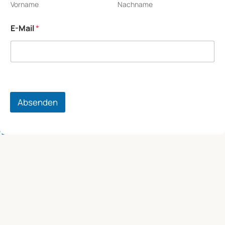
Vorname
Nachname
*
E-Mail
*
*
E
-
M
a
i
l
Absenden