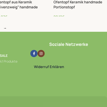
Ofentopf Keramik handmade
entopf aus Keramik
Portionstopf
livenzweig” handmade
20,12
€
,07
€
→
Soziale Netzwerke
SALE
41 Produkte
Widerruf Erklären