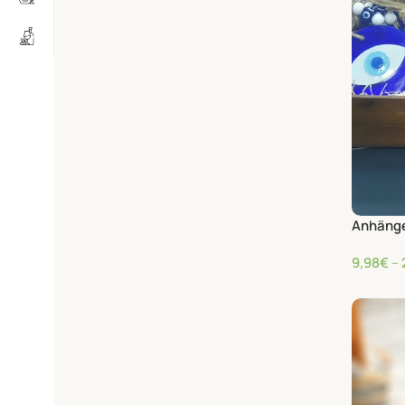
Anhänge
9,98
€
–