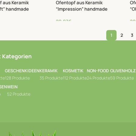
f aus Keramik
Ofentopf aus Keramik
Of
ift” handmade
“Impression” handmade
“O
20,07
€
20
1
2
3
 Kategorien
GESCHENKIDEEN
KERAMIK
KOSMETIK
NON-FOOD
OLIVENHOLZ
kte
128 Produkte
35 Produkte
112 Produkte
24 Produkte
59 Produkte
SEN
WEIN
e
52 Produkte