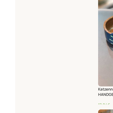
Katzenn
HANDG
17,04
€