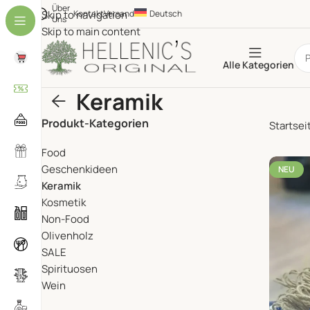
Über
Skip to navigation
Kontakt
Versand
Deutsch
Uns
Skip to main content
Alle Kategorien
Keramik
Produkt-Kategorien
Startsei
Food
Geschenkideen
NEU
Keramik
Kosmetik
Non-Food
Olivenholz
SALE
Spirituosen
Wein