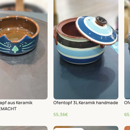
apf aus Keramik
Ofentopf 3L Keramik handmade
Of
EMACHT
55,36
€
65