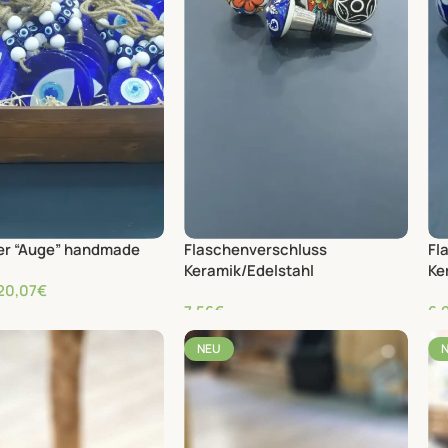
r “Auge” handmade
Flaschenverschluss
Fl
Keramik/Edelstahl
Ke
20,07
€
7,56
€
6,
NEU