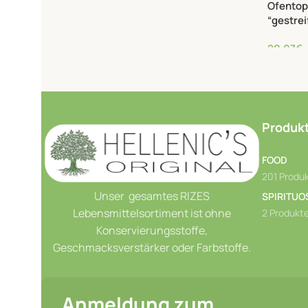
Ofentop
“gestre
20,07
€
Produkt
FOOD
201 Produ
Unser gesamtes RIZES
SPIRITUO
Lebensmittelsortiment ist ohne
2 Produkt
Konservierungsstoffe,
Geschmacksverstärker oder Farbstoffe.
Anmeldung zum