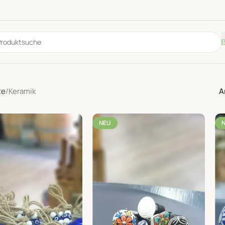
te
Keramik
A
NEU