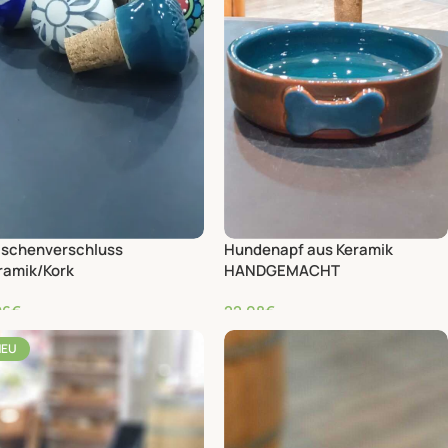
aschenverschluss
Hundenapf aus Keramik
ramik/Kork
HANDGEMACHT
96
€
22,08
€
NEU