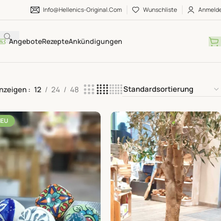
Info@hellenics-Original.com
Wunschliste
Anmeld
Angebote
Rezepte
Ankündigungen
nzeigen
12
24
48
NEU