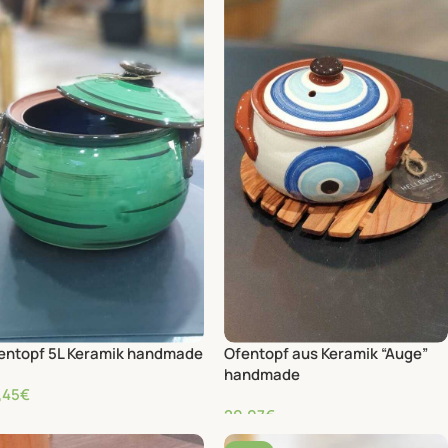
entopf 5L Keramik handmade
Ofentopf aus Keramik “Auge”
handmade
,45
€
20,07
€