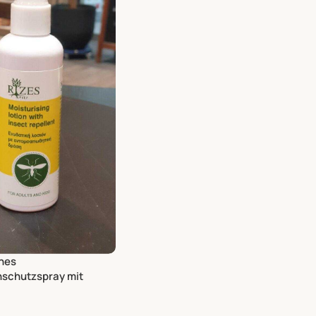
ches
nschutzspray mit
chen Ölen 100ml