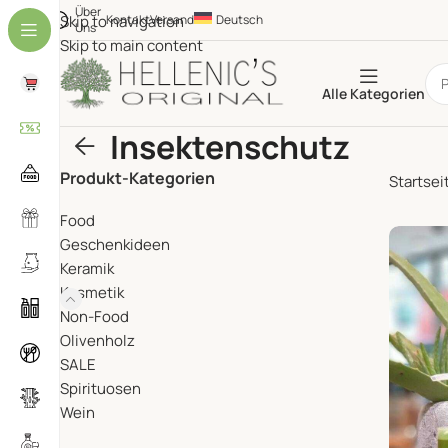
Über
Skip to navigation
Kontakt
Versand
Deutsch
Uns
Skip to main content
Alle Kategorien
Insektenschutz
Produkt-Kategorien
Startsei
Food
Geschenkideen
Keramik
Kosmetik
Non-Food
Olivenholz
SALE
Spirituosen
Wein