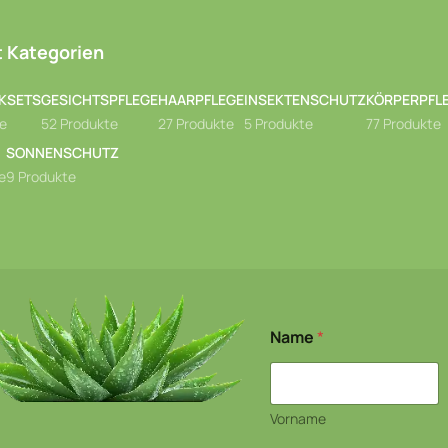
 Kategorien
KSETS
GESICHTSPFLEGE
HAARPFLEGE
INSEKTENSCHUTZ
KÖRPERPFL
te
52 Produkte
27 Produkte
5 Produkte
77 Produkte
SONNENSCHUTZ
e
9 Produkte
Name
*
Vorname