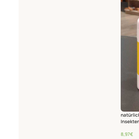
natürli
Insekte
ätheris
8,97
€