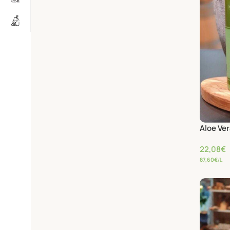
Aloe Ve
22,08
€
87,60
€
/L