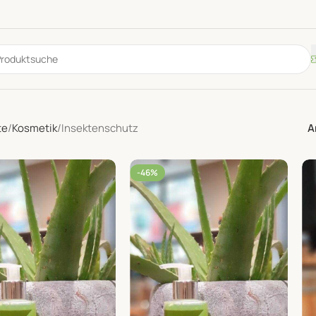
te
Kosmetik
Insektenschutz
A
-46%