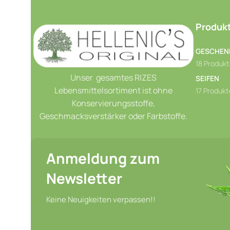
89,00
€
/L
Produkt
GESCHEN
18 Produk
Unser gesamtes RIZES
SEIFEN
Lebensmittelsortiment ist ohne
17 Produkt
Konservierungsstoffe,
Geschmacksverstärker oder Farbstoffe.
Anmeldung zum
Newsletter
Keine Neuigkeiten verpassen!!