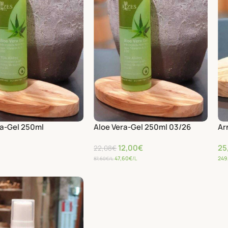
ra-Gel 250ml
Aloe Vera-Gel 250ml 03/26
Ar
12,00
€
25,
22,08
€
47,60
€
/L
249
87,60
€
/L