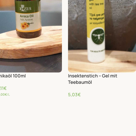
nikaöl 100ml
Insektenstich – Gel mit
Teebaumöl
11
€
5,03
€
,00
€
/L
332,67
€
/L