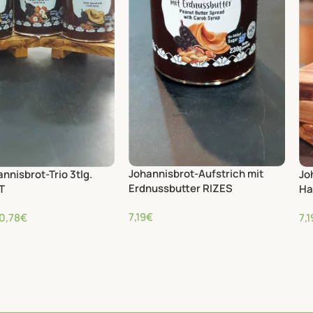
Johannisbrot-Aufstrich mit
nnisbrot-Trio 3tlg.
Jo
Erdnussbutter RIZES
T
Ha
7,19
€
0,78
€
7,1
30,39
€
/kg
,29
€
/kg
30,