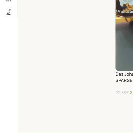
Das Joha
SPARSE
2
22,59
€
29
31,84
€
/kg