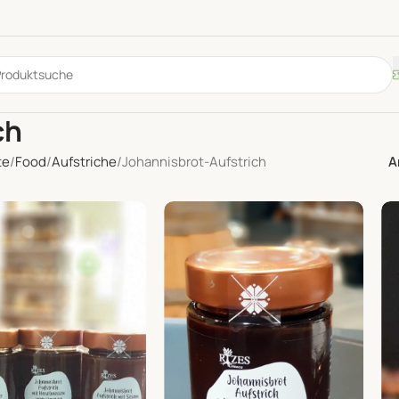
ch
te
Food
Aufstriche
Johannisbrot-Aufstrich
A