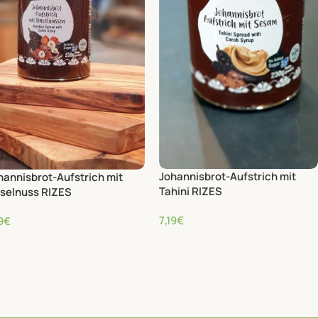
Johannisbrot-Aufstrich mit
hannisbrot-Aufstrich mit
Tahini RIZES
selnuss RIZES
7,19
€
9
€
30,39
€
/kg
39
€
/kg