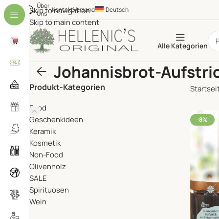
Über
Skip to navigation
Kontakt
Versand
Deutsch
Uns
Skip to main content
Alle Kategorien
Johannisbrot-Aufstri
Produkt-Kategorien
Startsei
Food
Geschenkideen
-8%
Keramik
Kosmetik
Non-Food
Olivenholz
SALE
Spirituosen
Wein