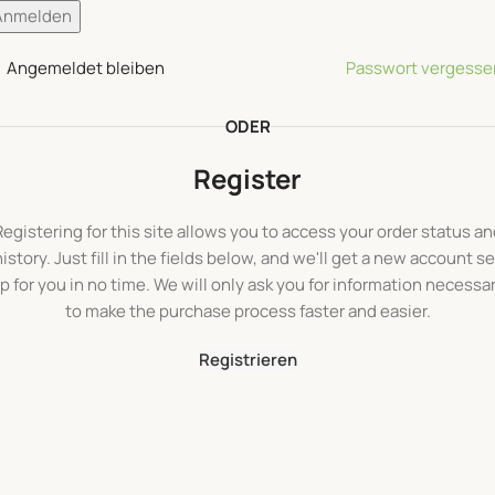
Anmelden
Angemeldet bleiben
Passwort vergesse
ODER
Register
Registering for this site allows you to access your order status an
history. Just fill in the fields below, and we'll get a new account se
p for you in no time. We will only ask you for information necessa
to make the purchase process faster and easier.
Registrieren