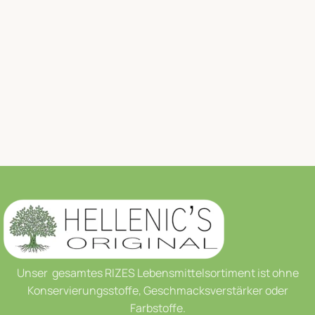
Unser gesamtes RIZES Lebensmittelsortiment ist ohne
Konservierungsstoffe, Geschmacksverstärker oder
Farbstoffe.