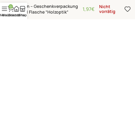
Wein – Geschenkverpackung
Nicht
0
1,97
€
vorrätig
für 1 Flasche “Holzoptik”
Menü
Warenkorb
Startseite
Shop