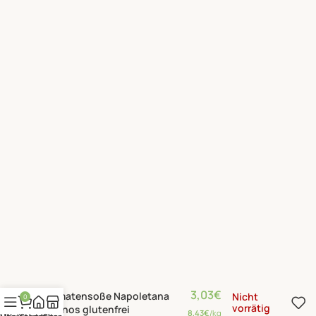
3,03
€
Tomatensoße Napoletana
Nicht
0
vorrätig
Kyknos glutenfrei
8,43
€
/kg