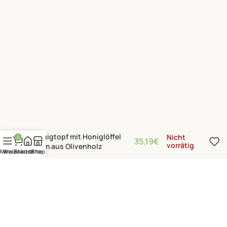
Honigtopf mit Honiglöffel
Nicht
0
35,19
€
vorrätig
17cm aus Olivenholz
Menü
Warenkorb
Startseite
Shop