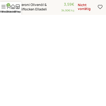
3,59
€
Peperoni Olivenöl &
Nicht
0
vorrätig
Chiliflocken Elladeli
34,90
€
/kg
Menü
Warenkorb
Startseite
Shop