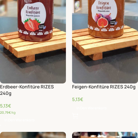
Erdbeer-Konfitüre RIZES
Feigen-Konfitüre RIZES 240g
240g
5,13
€
5,13
€
In Den Warenkorb
20,79
€
/kg
In Den Warenkorb