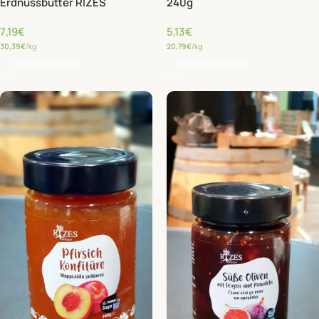
Erdnussbutter RIZES
240g
7,19
€
5,13
€
30,39
€
/kg
20,79
€
/kg
In Den Warenkorb
In Den Warenkorb