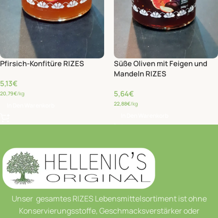
Pfirsich-Konfitüre RIZES
Süße Oliven mit Feigen und
Mandeln RIZES
5,13
€
5,64
€
20,79
€
/kg
22,88
€
/kg
In Den Warenkorb
In Den Warenkorb
Unser gesamtes RIZES Lebensmittelsortiment ist ohne
Konservierungsstoffe, Geschmacksverstärker oder