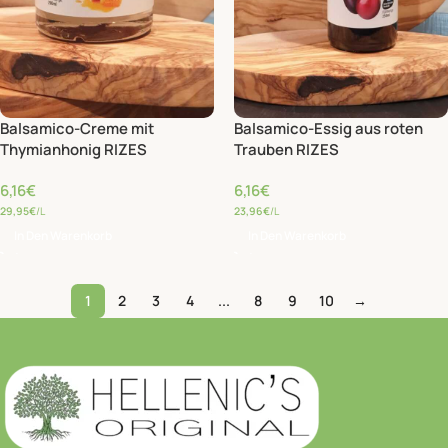
Balsamico-Creme mit
Balsamico-Essig aus roten
Thymianhonig RIZES
Trauben RIZES
6,16
€
6,16
€
29,95
€
/L
23,96
€
/L
In Den Warenkorb
In Den Warenkorb
1
2
3
4
...
8
9
10
→