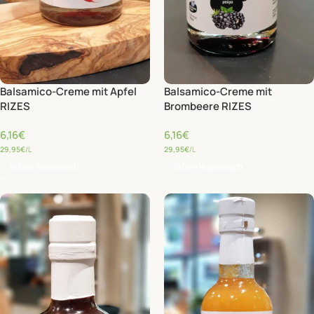
Balsamico-Creme mit
Balsamico-Creme mit Apfel
Brombeere RIZES
RIZES
6,16
€
6,16
€
29,95
€
/L
29,95
€
/L
In Den Warenkorb
In Den Warenkorb