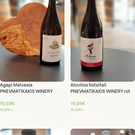
Agapi Malvasia
Alovitos Kotsifali
PNEVMATIKAKIS WINERY
PNEVMATIKAKIS WINERY rot
Imiglikos weiß
trocken
15,03
€
19,06
€
19,87
€
/L
25,20
€
/L
Weiterlesen
In Den Warenkorb