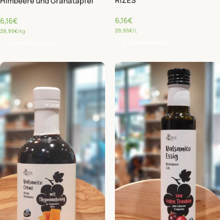
RIZES
Himbeere und Granatapfel
RIZES
6,16
€
6,16
€
29,95
€
/L
29,95
€
/kg
In Den Warenkorb
In Den Warenkorb