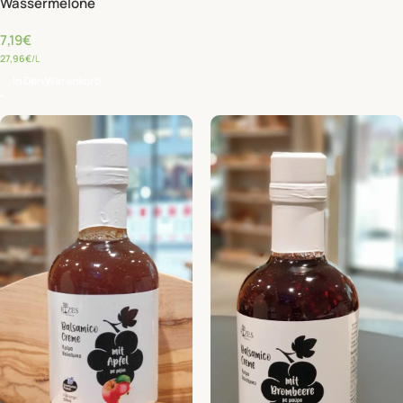
Wassermelone
7,19
€
27,96
€
/L
In Den Warenkorb