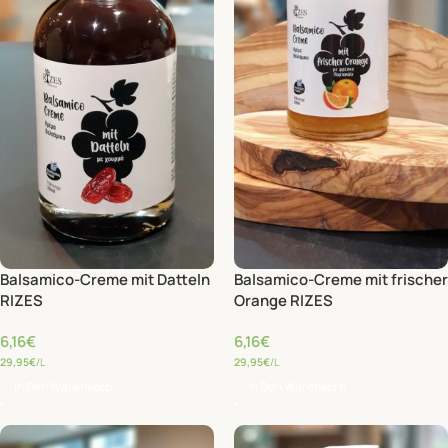
Balsamico-Creme mit Datteln
Balsamico-Creme mit frischer
RIZES
Orange RIZES
6,16
€
6,16
€
29,95
€
/L
29,95
€
/L
In Den Warenkorb
In Den Warenkorb