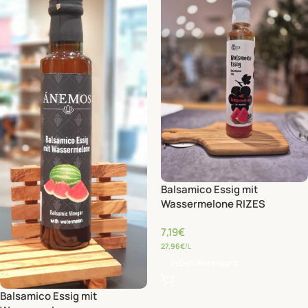
Balsamico Essig mit
Wassermelone RIZES
7,19
€
27,96
€
/L
In Den Warenkorb
Balsamico Essig mit