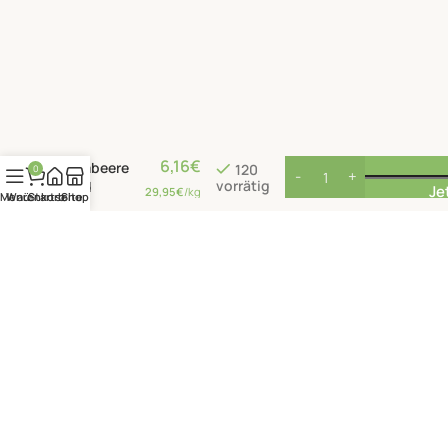
Balsamico-
Creme mit
6,16
€
Himbeere
120
0
vorrätig
und
Je
29,95
€
/kg
Menü
Warenkorb
Startseite
Shop
Granatapfel
RIZES