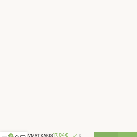
Pink Panther
17,04
€
PNEVMATIKAKIS
6
0