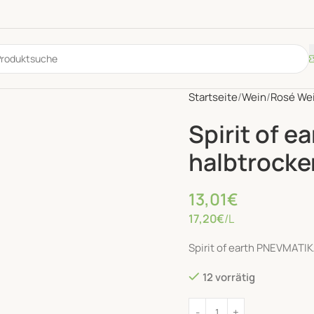
Startseite
Wein
Rosé We
Spirit of 
halbtrocke
13,01
€
17,20
€
/L
Spirit of earth PNEVMATI
12 vorrätig