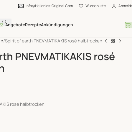
Info@hellenics-Original.com
Wunschliste
Anmeld
Angebote
Rezepte
Ankündigungen
in
Spirit of earth PNEVMATIKAKIS rosé halbtrocken
earth PNEVMATIKAKIS rosé
n
KAKIS rosé halbtrocken