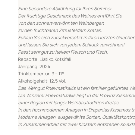
Eine besondere Abkühlung für Ihren Sommer.
Der fruchtige Geschmack des Weines entführt Sie
von den sonnenverwöhnten Weinbergen
zu den fruchtbaren Zitrusfeldern Kretas.
Fühlen Sie sich zurückversetzt in Ihren letzten Grieche
und lassen Sie sich von jedem Schluck verwöhnen!
Passt sehr gut zu hellem Fleisch und Fisch.
Rebsorte: Liatiko,Kotsifali
Jahrgang: 2024
Trinktempertur: 9 – 11°
Alkoholgehalt: 12,5 Vol.
Das Weingut Pnevmatikakis ist ein familiengeführtes W
Die Winzerei Pnevmatikakis liegt in der Provinz Kissamo
einer Region mit langer Weinbautradition Kretas.
In den hochmodernen Anlagen in Drapanias Kissamos tre
Moderne Anlagen, ausgewählte Sorten, Qualitätskontrol
In Zusammenarbeit mit zwei Klöstern entstehen so exkl
Wichtig:
Dieses Produkt enthält Alkohol und darf nicht