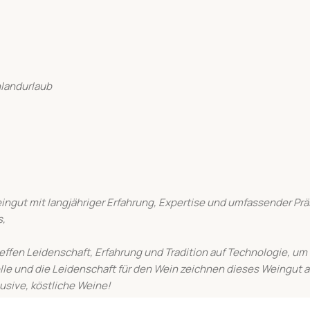
nlandurlaub
eingut mit langjähriger Erfahrung, Expertise und umfassender P
s,
ffen Leidenschaft, Erfahrung und Tradition auf Technologie, um 
le und die Leidenschaft für den Wein zeichnen dieses Weingut a
usive, köstliche Weine!
 an Personen unter dem gesetzlichen Mindestalter abgegeben werd